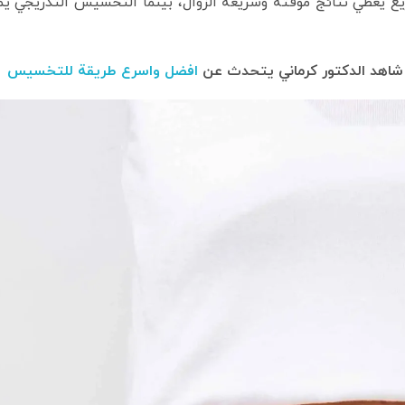
يع يعطي نتائج مؤقتة وسريعة الزوال، بينما التخسيس التدريجي يم
شاهد الدكتور كرماني يتحدث عن
افضل واسرع طريقة للتخسيس