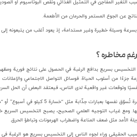
ب التغير المفاجئ في التمثيل الغذائي ونقص البوتاسيوم أو الصوديو
ناتج عن الجوع المستمر والحرمان من الأطعمة.
رعة وسيلة خطيرة وغير مستدامة، إذ يعود أغلب من يتبعونه إلى اكت
رغم مخاطره ؟
 التخسيس بسريع بدافع الرغبة في الحصول على نتائج فورية ومظه
جزءًا من أسلوب الحياة. فوسائل التواصل الاجتماعي والإعلانات الم
سيًا وتوقعات غير واقعية لدى الناس، فيعتقد البعض أن الحل السري
كما أن بعض الحميات المنتشرة تُسوّق نفسها بعبارات
ا. ومع غياب التوجيه العلمي الصحيح، يصبح التخسيس السريع خيارًا
لة الأمد مثل ضعف المناعة واضطراب الهرمونات وتباطؤ الحرق.
لسبب الحقيقي وراء لجوء الناس إلى التخسيس بسريع هو الرغبة في ا