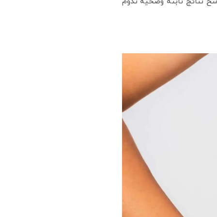
نح نتائج ثابتة وصحية تدوم