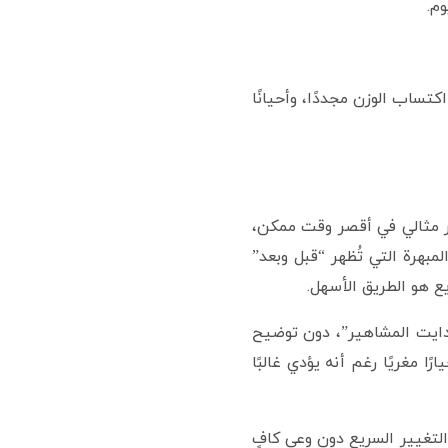
م.
ساب الوزن مجددًا، وأحيانًا
ر مثالي في أقصر وقت ممكن،
بهرة التي تُظهر “قبل وبعد”
ع هو الطريق الأسهل.
 جذّابة مثل “خسارة 5 كيلو في أسبوع” أو “دايت المشاهير”، دون توضيح
 مغريًا رغم أنه يؤدي غالبًا
لتغيير السريع دون وعي كافٍ