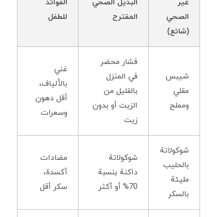
غير
البديل الصحي
الفوائد
الصحي
المقترح
للطفل
(شائع)
فشار محضر
غني
شيبس
في المنزل
بالألياف،
مقلي
بالقليل من
أقل دهون
ومملح
الزيت أو بدون
وسعرات
زيت
شوكولاتة
شوكولاتة
مضادات
بالحليب
داكنة بنسبة
أكسدة،
مليئة
70% أو أكثر
سكر أقل
بالسكر