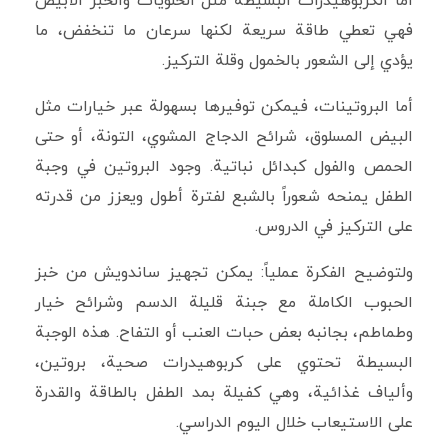
أما الكربوهيدرات البسيطة مثل الحلويات والخبز الأبيض
فهي تعطي طاقة سريعة لكنها سرعان ما تنخفض، ما
يؤدي إلى الشعور بالخمول وقلة التركيز.
أما البروتينات، فيمكن توفيرها بسهولة عبر خيارات مثل
البيض المسلوق، شرائح الدجاج المشوي، التونة، أو حتى
الحمص والفول كبدائل نباتية. وجود البروتين في وجبة
الطفل يمنحه شعوراً بالشبع لفترة أطول ويعزز من قدرته
على التركيز في الدروس.
ولتوضيح الفكرة عملياً: يمكن تجهيز ساندويش من خبز
الحبوب الكاملة مع جبنة قليلة الدسم وشرائح خيار
وطماطم، بجانبه بعض حبات العنب أو التفاح. هذه الوجبة
البسيطة تحتوي على كربوهيدرات صحية، بروتين،
وألياف غذائية، وهي كفيلة بمد الطفل بالطاقة والقدرة
على الاستيعاب خلال اليوم الدراسي.