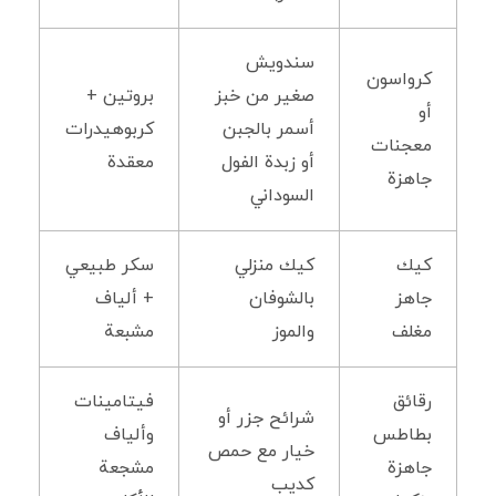
سندويش
كرواسون
صغير من خبز
بروتين +
أو
أسمر بالجبن
كربوهيدرات
معجنات
أو زبدة الفول
معقدة
جاهزة
السوداني
كيك
كيك منزلي
سكر طبيعي
جاهز
بالشوفان
+ ألياف
مغلف
والموز
مشبعة
رقائق
فيتامينات
شرائح جزر أو
بطاطس
وألياف
خيار مع حمص
جاهزة
مشجعة
كديب