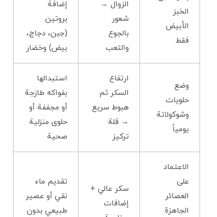
الزوال →
إضافة
الخبز
شعور
بروتين
الأبيض
بالجوع
(جبن، دجاج،
فقط
والتعب
بيض) وخضار
ارتفاع
استبدالها
وضع
السكر ثم
بفواكه طازجة
حلويات
هبوط سريع
أو مجففة أو
وشوكولاتة
→ قلة
حلوى منزلية
يومياً
تركيز
صحية
الاعتماد
على
تقديم ماء
سكر عالي +
العصائر
نقي أو عصير
إضافات
الجاهزة
طبيعي بدون