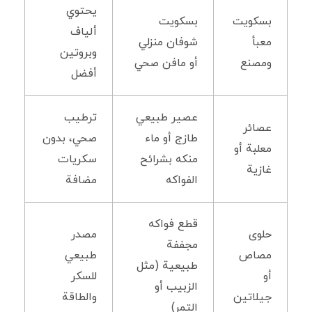
يحتوي
بسكويت
بسكويت
ألياف
معبأ
شوفان منزلي
وبروتين
ومصنع
أو مافن صحي
أفضل
عصير طبيعي
ترطيب
عصائر
طازج أو ماء
صحي، بدون
معلبة أو
منكه بشرائح
سكريات
غازية
الفواكه
مضافة
قطع فواكه
حلوى
مصدر
مجففة
مصاص
طبيعي
طبيعية (مثل
أو
للسكر
الزبيب أو
جيلاتين
والطاقة
التمر)