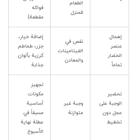
الطعام
فواكه
للمنزل
مقطعة)
إهمال
إضافة خيار،
نقص في
عنصر
جزر، طماطم
الفيتامينات
الخضار
كرزية بألوان
والمعادن
تماماً
جذابة
تجهيز
تحضير
مكونات
الوجبة على
وجبة غير
أساسية
عجل دون
متوازنة
مسبقاً في
تخطيط
عطلة نهاية
الأسبوع