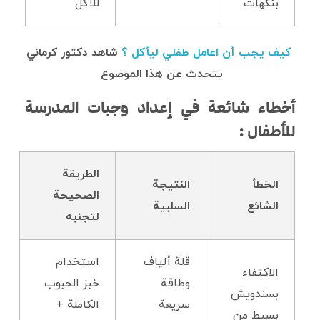
بنكهات
للأكل
كيف يجب أن اعامل طفلي ليأكل ؟
شاهد دكتور كرماني
يتحدث عن هذا الموضوع
أخطاء شائعة في إعداد وجبات المدرسة
للأطفال :
الطريقة
الخطأ
النتيجة
الصحيحة
الشائع
السلبية
لتجنبه
قلة ألياف
استخدام
الاكتفاء
وطاقة
خبز الحبوب
بسندويش
سريعة
الكاملة +
بسيط من