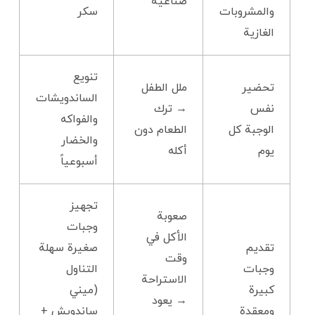
صناعية
والمشروبات
سكر
الغازية
تنويع
تحضير
ملل الطفل
الساندويشات
نفس
→ ترك
والفواكه
الوجبة كل
الطعام دون
والخضار
يوم
أكله
أسبوعياً
تجهيز
صعوبة
وجبات
الأكل في
تقديم
صغيرة سهلة
وقت
وجبات
التناول
الاستراحة
كبيرة
(ميني
→ يعود
ومعقدة
ساندويش +